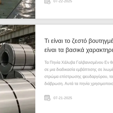
07-22-2025
Τι είναι το ζεστό βουτηγ
είναι τα βασικά χαρακτηρ
Τα Πηνία Χάλυβα Γαλβανισμένου Εν θ
σε μια διαδικασία εμβάπτισης σε λιω
στρώμα επίστρωσης ψευδαργύρου, το ο
διάβρωση. Αυτά τα πηνία χρησιμοποιού
07-21-2025