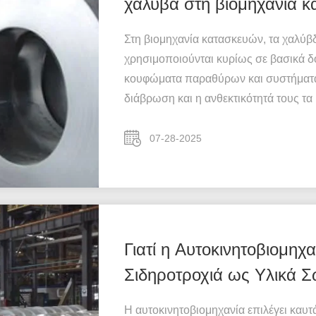
χάλυβα στη βιομηχανία κ
την αντοχή στη διάβρωση 
Στη βιομηχανία κατασκευών, τα χαλύβ
χρησιμοποιούνται κυρίως σε βασικά δο
κουφώματα παραθύρων και συστήματα 
διάβρωση και η ανθεκτικότητά τους τα 
07-28-2025
Γιατί η Αυτοκινητοβιομηχ
Σιδηροτροχιά ως Υλικά Σ
Η αυτοκινητοβιομηχανία επιλέγει καυτ