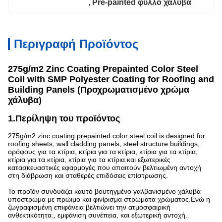
, 
Pre-painted φύλλο χάλυβα
Περιγραφή Προϊόντος
275g/m2 Zinc Coating Prepainted Color Steel
Coil with SMP Polyester Coating for Roofing and
Building Panels (Προχρωματισμένο χρώμα
χάλυβα)
1.Περίληψη του προϊόντος
275g/m2 zinc coating prepainted color steel coil is designed for
roofing sheets, wall cladding panels, steel structure buildings,
ορόφους για τα κτίρια, κτίρια για τα κτίρια, κτίρια για τα κτίρια,
κτίρια για τα κτίρια, κτίρια για τα κτίρια.και εξωτερικές
κατασκευαστικές εφαρμογές που απαιτούν βελτιωμένη αντοχή
στη διάβρωση και σταθερές επιδόσεις επίστρωσης.
Το προϊόν συνδυάζει καυτό βουτηγμένο γαλβανισμένο χάλυβα
υποστρώμα με πρώιμο και φινίρισμα στρώματα χρώματος.Ενώ η
ζωγραφισμένη επιφάνεια βελτιώνει την ατμοσφαιρική
ανθεκτικότητα., εμφάνιση συνέπεια, και εξωτερική αντοχή.