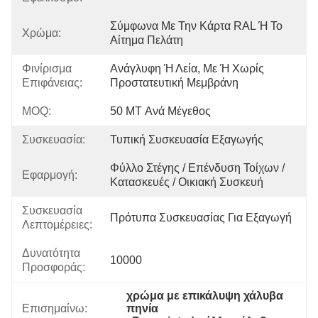
Σύμφωνα Με Την Κάρτα RAL Ή Το 
Χρώμα:
Αίτημα Πελάτη
Φινίρισμα
Ανάγλυφη Ή Λεία, Με Ή Χωρίς 
Επιφάνειας:
Προστατευτική Μεμβράνη
MOQ:
50 MT Ανά Μέγεθος
Συσκευασία:
Τυπική Συσκευασία Εξαγωγής
Φύλλο Στέγης / Επένδυση Τοίχων / 
Εφαρμογή:
Κατασκευές / Οικιακή Συσκευή
Συσκευασία
Πρότυπα Συσκευασίας Για Εξαγωγή
Λεπτομέρειες:
Δυνατότητα
10000
Προσφοράς:
χρώμα με επικάλυψη χάλυβα 
Επισημαίνω:
πηνία