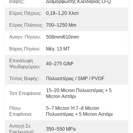
Βαφής:
Διαμόρφωσης Κλειδαριάς LFQ
Εύρος Πάχους:
0,18–1,20 Χλστ
Εύρος Πλάτους:
700–1250 Mm
Αναγν. Πηνίου:
508mm/610mm
Βάρος Πηνίου:
Μέγ. 13 MT
Επικάλυψη
40–275 G/m²
Ψευδαργύρου:
Τύπος Βαφής:
Πολυεστέρας / SMP / PVDF
15–20 Micron Πολυεστέρας + 5 
Τοπ Επιφάνεια:
Micron Αστάρι
Πίσω
5–7 Micron Ή 7–8 Micron 
Επιφάνεια:
Πολυεστέρας + 5 Micron Αστάρι
Αντοχή Σε
350–550 MPa
Εφελκυσμό: