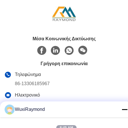
Μέσα Κοινωνικής Δικτύωσης
Γρήγορη επικοινωνία
Τηλεφώνημα
86-13306185967
Ηλεκτρονικό
adam@wxhy.com.cn
WuxiRaymond
Διεύθυνση
Shitangwan lndustrial Πάρκο, Wuxi City, Jiangsu Prov.,
PRChina 214185
8:45 AM