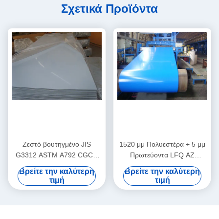
Σχετικά Προϊόντα
Ζεστό βουτηγμένο JIS
1520 μμ Πολυεστέρα + 5 μμ
G3312 ASTM A792 CGCC
Πρωτεύοντα LFQ AZ
DX51D AZ PVDF
Προχρωματισμένα τυλιγμένα
Βρείτε την καλύτερη
Βρείτε την καλύτερη
Προχρωματισμένο φύλλο
χρώματα χάλυβα
τιμή
τιμή
χάλυβα