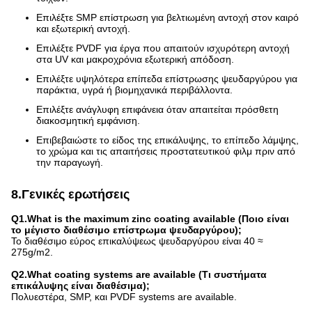
Επιλέξτε SMP επίστρωση για βελτιωμένη αντοχή στον καιρό
και εξωτερική αντοχή.
Επιλέξτε PVDF για έργα που απαιτούν ισχυρότερη αντοχή
στα UV και μακροχρόνια εξωτερική απόδοση.
Επιλέξτε υψηλότερα επίπεδα επίστρωσης ψευδαργύρου για
παράκτια, υγρά ή βιομηχανικά περιβάλλοντα.
Επιλέξτε ανάγλυφη επιφάνεια όταν απαιτείται πρόσθετη
διακοσμητική εμφάνιση.
Επιβεβαιώστε το είδος της επικάλυψης, το επίπεδο λάμψης,
το χρώμα και τις απαιτήσεις προστατευτικού φιλμ πριν από
την παραγωγή.
8.Γενικές ερωτήσεις
Q1.What is the maximum zinc coating available (Ποιο είναι
το μέγιστο διαθέσιμο επίστρωμα ψευδαργύρου);
Το διαθέσιμο εύρος επικαλύψεως ψευδαργύρου είναι 40 ≈
275g/m2.
Q2.What coating systems are available (Τι συστήματα
επικάλυψης είναι διαθέσιμα);
Πολυεστέρα, SMP, και PVDF systems are available.