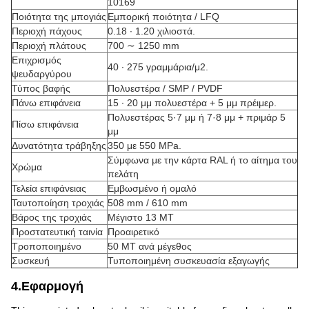
10169
Ποιότητα της μπογιάς
Εμπορική ποιότητα / LFQ
Περιοχή πάχους
0.18 ∙ 1.20 χιλιοστά.
Περιοχή πλάτους
700 ∼ 1250 mm
Επιχρισμός
40 ∙ 275 γραμμάρια/μ2.
ψευδαργύρου
Τύπος βαφής
Πολυεστέρα / SMP / PVDF
Πάνω επιφάνεια
15 ∙ 20 μμ πολυεστέρα + 5 μμ πρέιμερ.
Πολυεστέρας 5·7 μμ ή 7·8 μμ + πριμάρ 5
Πίσω επιφάνεια
μμ
Δυνατότητα τράβηξης
350 με 550 MPa.
Σύμφωνα με την κάρτα RAL ή το αίτημα του
Χρώμα
πελάτη
Τελεία επιφάνειας
Εμβωσμένο ή ομαλό
Ταυτοποίηση τροχιάς
508 mm / 610 mm
Βάρος της τροχιάς
Μέγιστο 13 MT
Προστατευτική ταινία
Προαιρετικό
Τροποποιημένο
50 MT ανά μέγεθος
Συσκευή
Τυποποιημένη συσκευασία εξαγωγής
4.Εφαρμογή