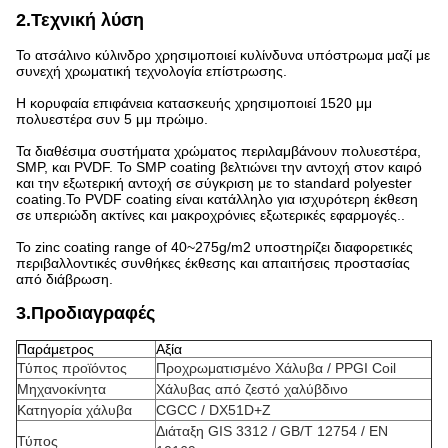
2.Τεχνική λύση
Το ατσάλινο κύλινδρο χρησιμοποιεί κυλίνδυνα υπόστρωμα μαζί με
συνεχή χρωματική τεχνολογία επίστρωσης.
Η κορυφαία επιφάνεια κατασκευής χρησιμοποιεί 1520 μμ
πολυεστέρα συν 5 μμ πρώιμο.
Τα διαθέσιμα συστήματα χρώματος περιλαμβάνουν πολυεστέρα,
SMP, και PVDF. Το SMP coating βελτιώνει την αντοχή στον καιρό
και την εξωτερική αντοχή σε σύγκριση με το standard polyester
coating.Το PVDF coating είναι κατάλληλο για ισχυρότερη έκθεση
σε υπεριώδη ακτίνες και μακροχρόνιες εξωτερικές εφαρμογές..
Το zinc coating range of 40~275g/m2 υποστηρίζει διαφορετικές
περιβαλλοντικές συνθήκες έκθεσης και απαιτήσεις προστασίας
από διάβρωση.
3.Προδιαγραφές
Παράμετρος
Αξία
Τύπος προϊόντος
Προχρωματισμένο Χάλυβα / PPGI Coil
Μηχανοκίνητα
Χάλυβας από ζεστό χαλύβδινο
Κατηγορία χάλυβα
CGCC / DX51D+Z
Διάταξη GIS 3312 / GB/T 12754 / EN
Τύπος