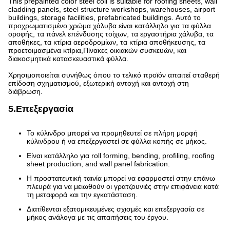
This prepainted color steel coil is suitable for roofing sheets, wall
cladding panels, steel structure workshops, warehouses, airport
buildings, storage facilities, prefabricated buildings. Αυτό το
προχρωματισμένο χρώμα χάλυβα είναι κατάλληλο για τα φύλλα
οροφής, τα πάνελ επένδυσης τοίχων, τα εργαστήρια χάλυβα, τα
αποθήκες, τα κτίρια αεροδρομίων, τα κτίρια αποθήκευσης, τα
προετοιμασμένα κτίρια,Πίνακες οικιακών συσκευών, και
διακοσμητικά κατασκευαστικά φύλλα.
Χρησιμοποιείται συνήθως όπου το τελικό προϊόν απαιτεί σταθερή
επίδοση σχηματισμού, εξωτερική αντοχή και αντοχή στη
διάβρωση.
5.Επεξεργασία
Το κύλινδρο μπορεί να προμηθευτεί σε πλήρη μορφή
κύλινδρου ή να επεξεργαστεί σε φύλλα κοπής σε μήκος.
Είναι κατάλληλο για roll forming, bending, profiling, roofing
sheet production, and wall panel fabrication.
Η προστατευτική ταινία μπορεί να εφαρμοστεί στην επάνω
πλευρά για να μειωθούν οι γρατζουνιές στην επιφάνεια κατά
τη μεταφορά και την εγκατάσταση.
Διατίθενται εξατομικευμένες σχισμές και επεξεργασία σε
μήκος ανάλογα με τις απαιτήσεις του έργου.