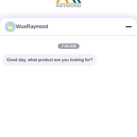
Μέσα Κοινωνικής Δικτύωσης
WuxiRaymond
7:44 AM
Γρήγορη επικοινωνία
Good day, what product are you looking for?
Τηλεφώνημα
86-13306185967
Ηλεκτρονικό
adam@wxhy.com.cn
Διεύθυνση
Shitangwan lndustrial Πάρκο, Wuxi City, Jiangsu Prov.,
PRChina 214185