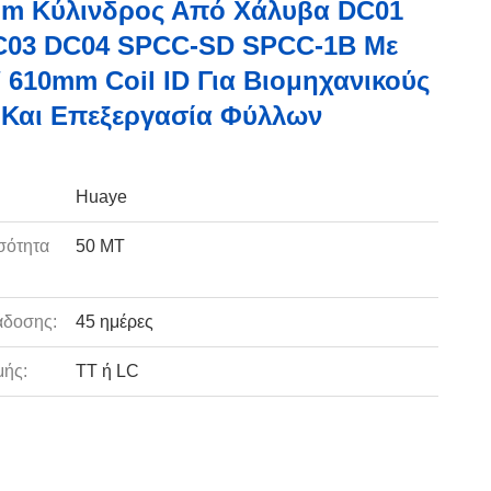
mm Κύλινδρος Από Χάλυβα DC01
C03 DC04 SPCC-SD SPCC-1B Με
 610mm Coil ID Για Βιομηχανικούς
 Και Επεξεργασία Φύλλων
Huaye
σότητα
50 MT
:
άδοσης:
45 ημέρες
ής:
TT ή LC