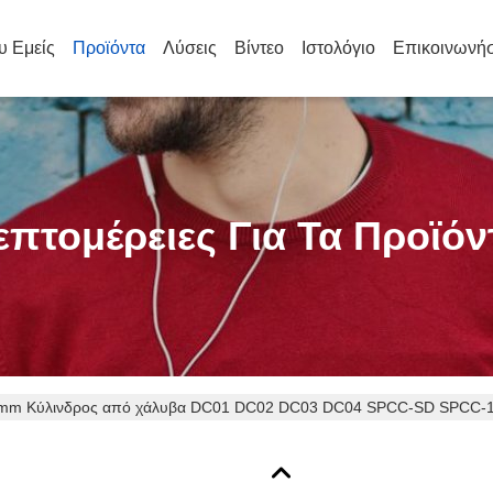
υ Εμείς
Προϊόντα
Λύσεις
Βίντεο
Ιστολόγιο
Επικοινωνήσ
επτομέρειες Για Τα Προϊόν
0mm Κύλινδρος από χάλυβα DC01 DC02 DC03 DC04 SPCC-SD SPCC-1B μ
γασία φύλλων