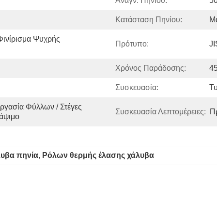
Αναγν. Πηνίου:
5
Κατάσταση Πηνίου:
Μα
Φινίρισμα Ψυχρής 
Πρότυπο:
JI
Χρόνος Παράδοσης:
4
Συσκευασία:
Τ
ργασία Φύλλων / Στέγες 
Συσκευασία Λεπτομέρειες:
Π
Βάψιμο
λυβα πηνία
, 
Ρόλων θερμής έλασης χάλυβα