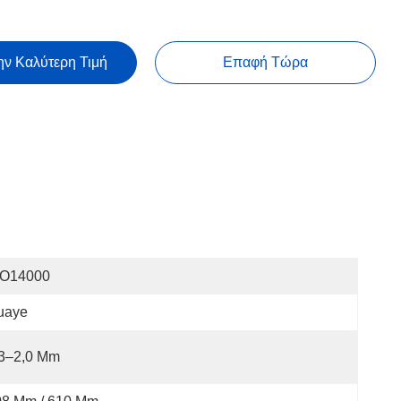
ην Καλύτερη Τιμή
Επαφή Τώρα
SO14000
uaye
,3–2,0 Mm