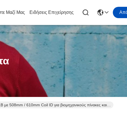
τε Μαζί Μας
Ειδήσεις Επιχείρησης
Απ
τα
ε 508mm / 610mm Coil ID για βιομηχανικούς πίνακες και