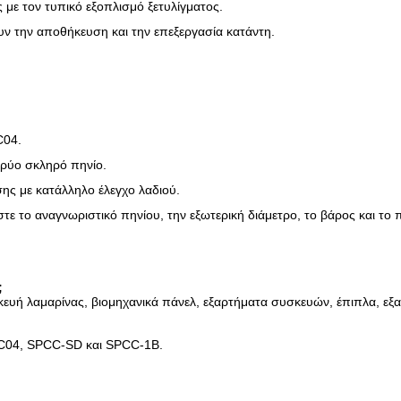
 με τον τυπικό εξοπλισμό ξετυλίγματος.
υν την αποθήκευση και την επεξεργασία κατάντη.
C04.
κρύο σκληρό πηνίο.
σης με κατάλληλο έλεγχο λαδιού.
τε το αναγνωριστικό πηνίου, την εξωτερική διάμετρο, το βάρος και το
;
σκευή λαμαρίνας, βιομηχανικά πάνελ, εξαρτήματα συσκευών, έπιπλα, ε
DC04, SPCC-SD και SPCC-1B.