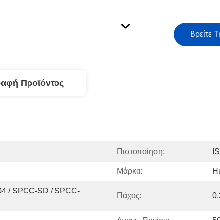
Βρείτε Τ
ραφή Προϊόντος
Πιστοποίηση:
I
Μάρκα:
H
04 / SPCC-SD / SPCC-
Πάχος:
0