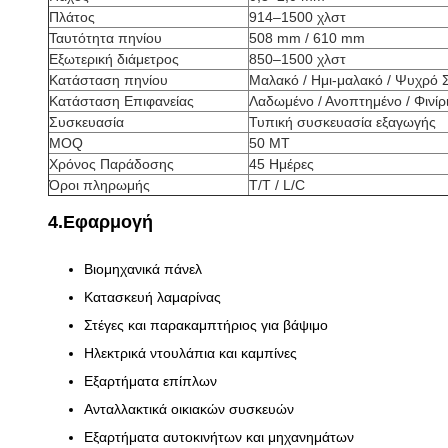
Πλάτος
914–1500 χλστ
Ταυτότητα πηνίου
508 mm / 610 mm
Εξωτερική διάμετρος
850–1500 χλστ
Κατάσταση πηνίου
Μαλακό / Ημι-μαλακό / Ψυχρό 
Κατάσταση Επιφανείας
Λαδωμένο / Ανοπτημένο / Φινί
Συσκευασία
Τυπική συσκευασία εξαγωγής
MOQ
50 MT
Χρόνος Παράδοσης
45 Ημέρες
Όροι πληρωμής
T/T / L/C
4.Εφαρμογή
Βιομηχανικά πάνελ
Κατασκευή λαμαρίνας
Στέγες και παρακαμπτήριος για βάψιμο
Ηλεκτρικά ντουλάπια και καμπίνες
Εξαρτήματα επίπλων
Ανταλλακτικά οικιακών συσκευών
Εξαρτήματα αυτοκινήτων και μηχανημάτων