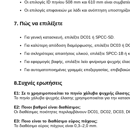
Οι επιλογές ID πηνίου 508 mm και 610 mm είναι συμβατές
Οι επιλογές επιφανειών με λάδι και ανόπτηση υποστηρίζο
7. Πώς να επιλέξετε
Για γενική κατασκευή, επιλέξτε DC01 ή SPCC-SD.
Για καλύτερη απόδοση διαμόρφωσης, επιλέξτε DC03 ή D
Για σκληρότερες απαιτήσεις υλικού, επιλέξτε SPCC-1B ή 
Για εφαρμογές βαφής, επιλέξτε λείο φινίρισμα ψυχρής έλα
Για αυτοματοποιημένες γραμμές επεξεργασίας, επιβεβαιώσ
8.Συχνές ερωτήσεις
Ε1: Σε τι χρησιμοποιείται το πηνίο χάλυβα ψυχρής έλασης
Το πηνίο χάλυβα ψυχρής έλασης χρησιμοποιείται για την κατα
Ε2: Ποιοι βαθμοί είναι διαθέσιμοι;
Οι διαθέσιμες ποιότητες περιλαμβάνουν DC01, DC02, DC03, 
Ε3: Ποιο είναι το διαθέσιμο εύρος πάχους;
Το διαθέσιμο εύρος πάχους είναι 0,3–2,0 mm.