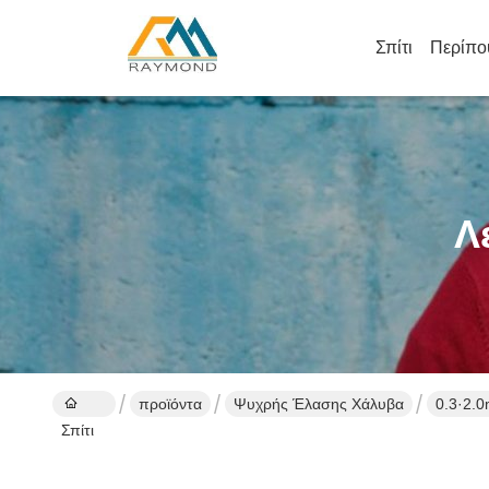
Σπίτι
Περίπο
Λ
προϊόντα
Ψυχρής Έλασης Χάλυβα
0.3·2.
Σπίτι
επεξερ