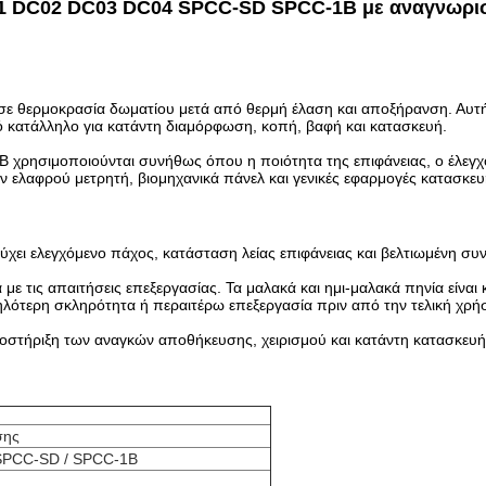
1 DC02 DC03 DC04 SPCC-SD SPCC-1B με αναγνωριστ
ε θερμοκρασία δωματίου μετά από θερμή έλαση και αποξήρανση. Αυτή η 
κό κατάλληλο για κατάντη διαμόρφωση, κοπή, βαφή και κατασκευή.
χρησιμοποιούνται συνήθως όπου η ποιότητα της επιφάνειας, ο έλεγχο
 ελαφρού μετρητή, βιομηχανικά πάνελ και γενικές εφαρμογές κατασκευ
τύχει ελεγχόμενο πάχος, κατάσταση λείας επιφάνειας και βελτιωμένη συ
ε τις απαιτήσεις επεξεργασίας. Τα μαλακά και ημι-μαλακά πηνία είναι
ηλότερη σκληρότητα ή περαιτέρω επεξεργασία πριν από την τελική χρή
ποστήριξη των αναγκών αποθήκευσης, χειρισμού και κατάντη κατασκευή
σης
 SPCC-SD / SPCC-1B