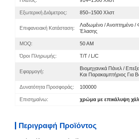
Πλάτος:
914–1500 Χλστ
Εξωτερική Διάμετρος:
850–1500 Χλστ
Λαδωμένο / Ανοπτημένο / 
Επιφανειακή Κατάσταση:
Έλασης
MOQ:
50 ΑΜ
Όροι Πληρωμής:
T/T / L/C
Βιομηχανικά Πάνελ / Επεξε
Εφαρμογή:
Και Παρακαμπτήριος Για 
Δυνατότητα Προσφοράς:
100000
Επισημαίνω:
χρώμα με επικάλυψη χά
Περιγραφή Προϊόντος