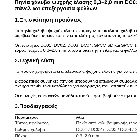
Πηνία χάλυβα ψυχρής έλασης 0,3–2,0 mm DC0
πάνελ και επεξεργασία φύλλων
1.Επισκόπηση προϊόντος
Τα πηνία χάλυβα ψυχρής έλασης παράγονται με έλαση χάλυβα σ
ακρίβεια διαστάσεων και την επιπεδότητα, καθιστώντας το υλι
Οι ποιότητες DC01, DC02, DC03, DC04, SPCC-SD και SPCC-1B 
εύρος πάχους 0,3–2,0 mm υποστηρίζει την επεξεργασία φύλλων
2.Τεχνική Λύση
Το προϊόν χρησιμοποιεί επεξεργασία ψυχρής έλασης για να επι
Διαφορετικές συνθήκες πηνίου μπορούν να επιλεγούν σύμφωνα μ
σκληρά πηνία είναι κατάλληλα για εφαρμογές που απαιτούν υψ
Οι επιλογές επιφανειών με λάδι και ανόπτηση βοηθούν στην υ
3.Προδιαγραφές
Παράμετρος
Αξία
Τύπος προϊόντος
Πηνίο από χάλυβα ψυχρής έλα
Βαθμός χάλυβα
DC01 / DC02 / DC03 / DC04 /
Πάχος
0,3–2,0 mm