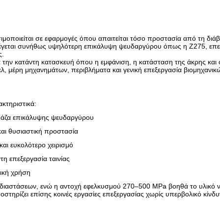
ιμοποιείται σε εφαρμογές όπου απαιτείται τόσο προστασία από τη δι
ιλέγεται συνήθως υψηλότερη επικάλυψη ψευδαργύρου όπως η Z275, επε
ς.
ια την κατάντη κατασκευή όπου η εμφάνιση, η κατάσταση της άκρης και
ελ, μέρη μηχανημάτων, περιβλήματα και γενική επεξεργασία βιομηχανι
κτηριστικά:
 μάζα επικάλυψης ψευδαργύρου
αι θυσιαστική προστασία
και ευκολότερο χειρισμό
τη επεξεργασία ταινίας
μική χρήση
διαστάσεων, ενώ η αντοχή εφελκυσμού 270–500 MPa βοηθά το υλικό ν
τηρίζει επίσης κοινές εργασίες επεξεργασίας χωρίς υπερβολικό κίνδ