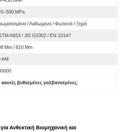
0–450 G/m²
70–500 MPa
ωματισμένο / Λαδωμένο / Φωτεινό / Ξηρό
STM A653 / JIS G3302 / EN 10147
08 Mm / 610 Mm
0 ΑΜ
00000
 καυτές βυθισμένες γαλβανισμένες
, 
ια Ανθεκτική Βιομηχανική και