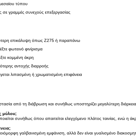
μεσαίου τύπου
ς σε γραμμές συνεχούς επεξεργασίας
ηλότερη επικάλυψη όπως Z275 ή παραπάνω
ξτε φωτεινό φινίρισμα
έξτε κομμένη άκρη
ότερης αντοχής διαρροής
εται λιπασμένη ή χρωματισμένη επιφάνεια
τασία από τη διάβρωση και συνήθως υποστηρίζει μεγαλύτερη διάρκεια 
ς μύλου;
ιείται συνήθως όπου απαιτείται ελεγχόμενο πλάτος ταινίας, ενώ η άκρ
νεια;
μοιόμορφη γαλβανισμένη εμφάνιση, αλλά δεν είναι γυαλισμένο διακοσμητ