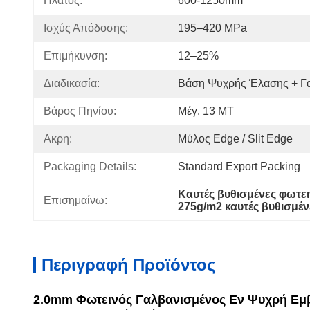
Πλάτος:
600-1250mm
Ισχύς Απόδοσης:
195–420 MPa
Επιμήκυνση:
12–25%
Διαδικασία:
Βάση Ψυχρής Έλασης + Γ
Βάρος Πηνίου:
Μέγ. 13 MT
Ακρη:
Μύλος Edge / Slit Edge
Packaging Details:
Standard Export Packing
Καυτές βυθισμένες φωτε
Επισημαίνω:
275g/m2 καυτές βυθισμέν
Περιγραφή Προϊόντος
2.0mm Φωτεινός Γαλβανισμένος Εν Ψυχρή Εμβά