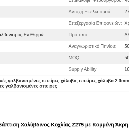
Επικάλυψη Ψευδαργύρου:
4
Αντοχή Εφελκυσμού:
2
Επεξεργασία Επιφανειών:
Χρ
αλβανισμός Εν Θερμώ
Πρότυπο:
A
Αναγνωριστικό Πηνίου:
5
MOQ:
5
Supply Ability:
1
ινές γαλβανισμένες σπείρες χάλυβα
, 
σπείρες χάλυβα 2.0mm
ες γαλβανισμένες σπείρες
πτιση Χαλύβδινος Κοχλίας Z275 με Κομμένη Άκρη γ