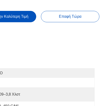
ην Καλύτερη Τιμή
Επαφή Τώρα
SO
09–3,8 Χλστ