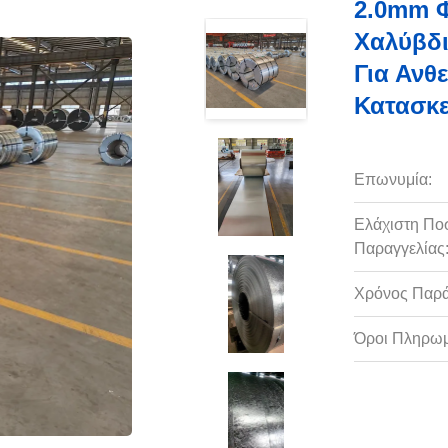
2.0mm 
Χαλύβδι
Για Ανθ
Κατασκ
Επωνυμία:
Ελάχιστη Πο
Παραγγελίας
Χρόνος Παρ
Όροι Πληρωμ