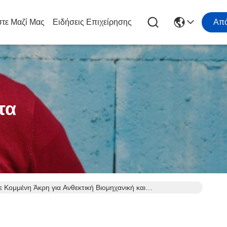
τε Μαζί Μας
Ειδήσεις Επιχείρησης
Απ
τα
Κομμένη Άκρη για Ανθεκτική Βιομηχανική και