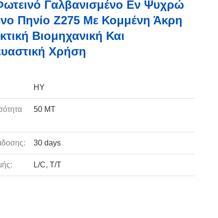
Φωτεινό Γαλβανισμένο Εν Ψυχρώ
νο Πηνίο Z275 Με Κομμένη Άκρη
εκτική Βιομηχανική Και
ευαστική Χρήση
HY
σότητα
50 MT
:
άδοσης:
30 days
ής:
L/C, T/T