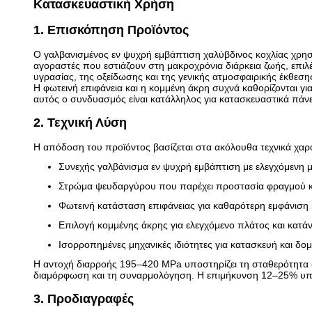
Κατασκευαστική Χρήση
1. Επισκόπηση Προϊόντος
Ο γαλβανισμένος εν ψυχρή εμβάπτιση χαλύβδινος κοχλίας χρησ
αγοραστές που εστιάζουν στη μακροχρόνια διάρκεια ζωής, επ
υγρασίας, της οξείδωσης και της γενικής ατμοσφαιρικής έκθεση
Η φωτεινή επιφάνεια και η κομμένη άκρη συχνά καθορίζονται γ
αυτός ο συνδυασμός είναι κατάλληλος για κατασκευαστικά πάν
2. Τεχνική Λύση
Η απόδοση του προϊόντος βασίζεται στα ακόλουθα τεχνικά χαρα
Συνεχής γαλβάνισμα εν ψυχρή εμβάπτιση με ελεγχόμενη
Στρώμα ψευδαργύρου που παρέχει προστασία φραγμού κ
Φωτεινή κατάσταση επιφάνειας για καθαρότερη εμφάνιση 
Επιλογή κομμένης άκρης για ελεγχόμενο πλάτος και κατάν
Ισορροπημένες μηχανικές ιδιότητες για κατασκευή και δο
Η αντοχή διαρροής 195–420 MPa υποστηρίζει τη σταθερότητα 
διαμόρφωση και τη συναρμολόγηση. Η επιμήκυνση 12–25% υποσ
3. Προδιαγραφές