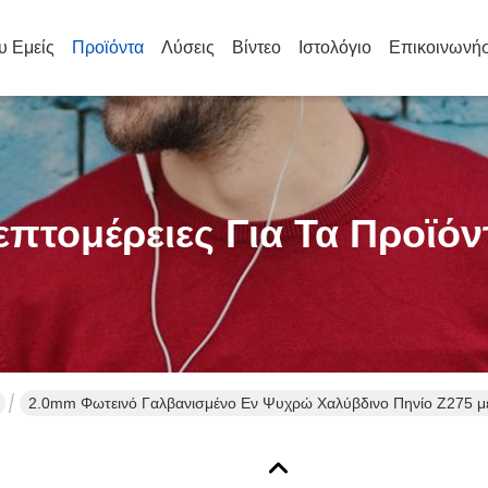
υ Εμείς
Προϊόντα
Λύσεις
Βίντεο
Ιστολόγιο
Επικοινωνήσ
επτομέρειες Για Τα Προϊόν
2.0mm Φωτεινό Γαλβανισμένο Εν Ψυχρώ Χαλύβδινο Πηνίο Z275 με 
Κατασκευαστική Χρήση