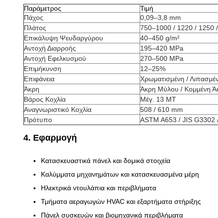
Παράμετρος
Τιμή
Πάχος
0,09–3,8 mm
Πλάτος
750–1000 / 1220 / 1250
Επικάλυψη Ψευδαργύρου
40–450 g/m²
Αντοχή Διαρροής
195–420 MPa
Αντοχή Εφελκυσμού
270–500 MPa
Επιμήκυνση
12–25%
Επιφάνεια
Χρωματισμένη / Λιπασμέν
Άκρη
Άκρη Μύλου / Κομμένη Ά
Βάρος Κοχλία
Μέγ. 13 MT
Αναγνωριστικό Κοχλία
508 / 610 mm
Πρότυπο
ASTM A653 / JIS G3302 
4. Εφαρμογή
Κατασκευαστικά πάνελ και δομικά στοιχεία
Καλύμματα μηχανημάτων και κατασκευασμένα μέρη
Ηλεκτρικά ντουλάπια και περιβλήματα
Τμήματα αεραγωγών HVAC και εξαρτήματα στήριξης
Πάνελ συσκευών και βιομηχανικά περιβλήματα