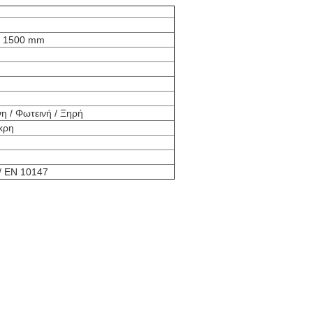
 / 1500 mm
η / Φωτεινή / Ξηρή
κρη
/ EN 10147