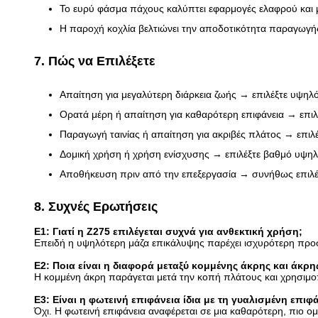
Το ευρύ φάσμα πάχους καλύπτει εφαρμογές ελαφρού και 
Η παροχή κοχλία βελτιώνει την αποδοτικότητα παραγωγή
7. Πώς να Επιλέξετε
Απαίτηση για μεγαλύτερη διάρκεια ζωής → επιλέξτε υψ
Ορατά μέρη ή απαίτηση για καθαρότερη επιφάνεια → επιλέ
Παραγωγή ταινίας ή απαίτηση για ακριβές πλάτος → επιλ
Δομική χρήση ή χρήση ενίσχυσης → επιλέξτε βαθμό υψηλ
Αποθήκευση πριν από την επεξεργασία → συνήθως επιλέγ
8. Συχνές Ερωτήσεις
Ε1: Γιατί η Z275 επιλέγεται συχνά για ανθεκτική χρήση;
Επειδή η υψηλότερη μάζα επικάλυψης παρέχει ισχυρότερη προσ
Ε2: Ποια είναι η διαφορά μεταξύ κομμένης άκρης και άκρη
Η κομμένη άκρη παράγεται μετά την κοπή πλάτους και χρησιμοπο
Ε3: Είναι η φωτεινή επιφάνεια ίδια με τη γυαλισμένη επιφά
Όχι. Η φωτεινή επιφάνεια αναφέρεται σε μια καθαρότερη, πιο ο