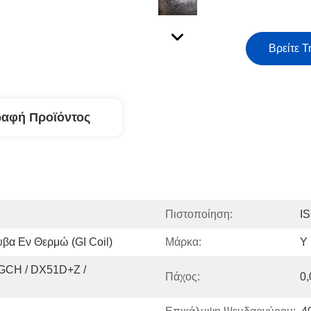
Βρείτε Τ
ραφή Προϊόντος
Πιστοποίηση:
I
βα Εν Θερμώ (GI Coil)
Μάρκα:
Y
CH / DX51D+Z / 
Πάχος:
0,