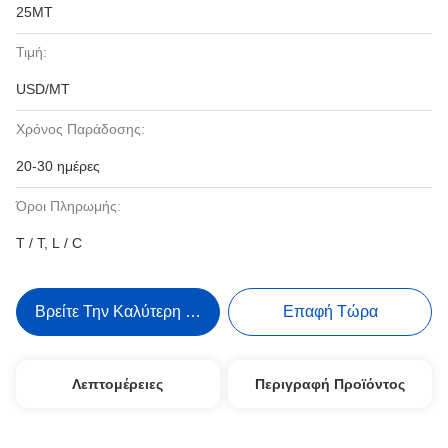
25MT
Τιμή:
USD/MT
Χρόνος Παράδοσης:
20-30 ημέρες
Όροι Πληρωμής:
T / T, L / C
Βρείτε Την Καλύτερη Τιμή
Επαφή Τώρα
Λεπτομέρειες
Περιγραφή Προϊόντος