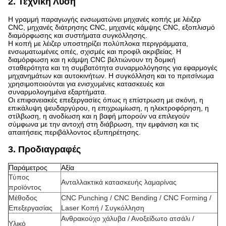
2. Τεχνική Λύση
Η γραμμή παραγωγής ενσωματώνει μηχανές κοπής με λέιζερ
CNC, μηχανές διάτρησης CNC, μηχανές κάμψης CNC, εξοπλισμό
διαμόρφωσης και συστήματα συγκόλλησης.
Η κοπή με λέιζερ υποστηρίζει πολύπλοκα περιγράμματα,
ενσωματωμένες οπές, σχισμές και προφίλ ακριβείας. Η
διαμόρφωση και η κάμψη CNC βελτιώνουν τη δομική
σταθερότητα και τη συμβατότητα συναρμολόγησης για εφαρμογές
μηχανημάτων και αυτοκινήτων. Η συγκόλληση και το πριτσίνωμα
χρησιμοποιούνται για ενισχυμένες κατασκευές και
συναρμολογημένα εξαρτήματα.
Οι επιφανειακές επεξεργασίες όπως η επίστρωση με σκόνη, η
επικάλυψη ψευδαργύρου, η επιχρωμίωση, η ηλεκτροφόρηση, η
στίλβωση, η ανοδίωση και η βαφή μπορούν να επιλεγούν
σύμφωνα με την αντοχή στη διάβρωση, την εμφάνιση και τις
απαιτήσεις περιβάλλοντος εξυπηρέτησης.
3. Προδιαγραφές
Παράμετρος
Αξία
Τύπος
Ανταλλακτικά κατασκευής λαμαρίνας
προϊόντος
Μέθοδος
CNC Punching / CNC Bending / CNC Forming /
Επεξεργασίας
Laser Κοπή / Συγκόλληση
Ανθρακούχο χάλυβα / Ανοξείδωτο ατσάλι /
Υλικό