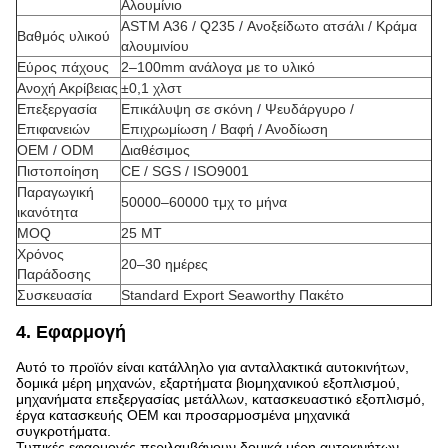
Αλουμίνιο
ASTM A36 / Q235 / Ανοξείδωτο ατσάλι / Κράμα
Βαθμός υλικού
αλουμινίου
Εύρος πάχους
2–100mm ανάλογα με το υλικό
Ανοχή Ακρίβειας
±0,1 χλστ
Επεξεργασία
Επικάλυψη σε σκόνη / Ψευδάργυρο /
Επιφανειών
Επιχρωμίωση / Βαφή / Ανοδίωση
OEM / ODM
Διαθέσιμος
Πιστοποίηση
CE / SGS / ISO9001
Παραγωγική
50000–60000 τμχ το μήνα
ικανότητα
MOQ
25 MT
Χρόνος
20–30 ημέρες
Παράδοσης
Συσκευασία
Standard Export Seaworthy Πακέτο
4. Εφαρμογή
Αυτό το προϊόν είναι κατάλληλο για ανταλλακτικά αυτοκινήτων,
δομικά μέρη μηχανών, εξαρτήματα βιομηχανικού εξοπλισμού,
μηχανήματα επεξεργασίας μετάλλων, κατασκευαστικό εξοπλισμό,
έργα κατασκευής OEM και προσαρμοσμένα μηχανικά
συγκροτήματα.
Τυπικές εφαρμογές περιλαμβάνουν δομικά μέρη αυτοκινήτων,