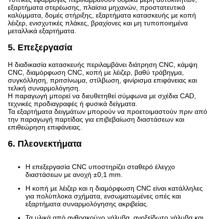
εξαρτήματα στερέωσης, πλαίσια μηχανών, προστατευτικά
καλύμματα, δομές στήριξης, εξαρτήματα κατασκευής με κοπή
λέιζερ, ενισχυτικές πλάκες, βραχίονες και μη τυποποιημένα
μεταλλικά εξαρτήματα.
5. Επεξεργασία
Η διαδικασία κατασκευής περιλαμβάνει διάτρηση CNC, κάμψη
CNC, διαμόρφωση CNC, κοπή με λέιζερ, βαθύ τράβηγμα,
συγκόλληση, πριτσίνωμα, στίλβωση, φινίρισμα επιφάνειας και
τελική συναρμολόγηση.
Η παραγωγή μπορεί να διευθετηθεί σύμφωνα με σχέδια CAD,
τεχνικές προδιαγραφές ή φυσικά δείγματα.
Τα εξαρτήματα δειγμάτων μπορούν να προετοιμαστούν πριν από
την παραγωγή παρτίδας για επιβεβαίωση διαστάσεων και
επιθεώρηση επιφάνειας.
6. Πλεονεκτήματα
Η επεξεργασία CNC υποστηρίζει σταθερό έλεγχο
διαστάσεων με ανοχή ±0,1 mm.
Η κοπή με λέιζερ και η διαμόρφωση CNC είναι κατάλληλες
για πολύπλοκα σχήματα, ενσωματωμένες οπές και
εξαρτήματα συναρμολόγησης ακριβείας.
Τα υλικά από ανθρακούχο χάλυβα, ανοξείδωτο χάλυβα και