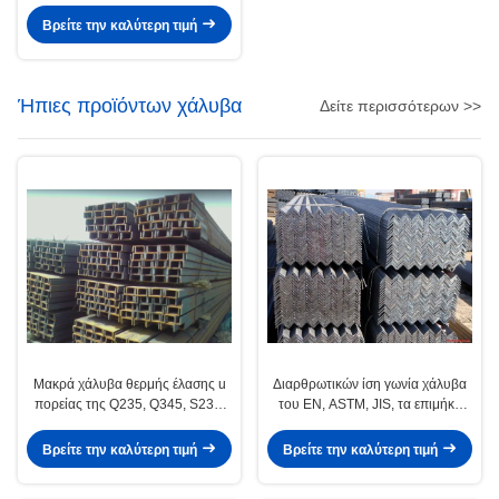
σωλήνες χωρίς συγκόλληση
χάλυβα πίεση λέβητα / Pipe
Βρείτε την καλύτερη τιμή
Ήπιες προϊόντων χάλυβα
Δείτε περισσότερων >>
Μακρά χάλυβα θερμής έλασης u
Διαρθρωτικών ίση γωνία χάλυβα
πορείας της Q235, Q345, S235,
του EN, ASTM, JIS, τα επιμήκη
SS400, SM490, A36 ήπιες
προϊόντα χάλυβα ήπιες GB /
προϊόντων χάλυβα
προϊόντος
Βρείτε την καλύτερη τιμή
Βρείτε την καλύτερη τιμή