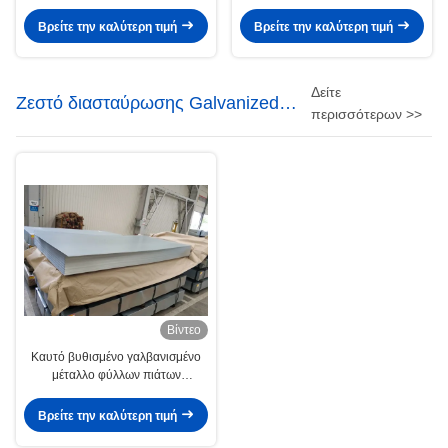
εμβύθιση γαλβάνισε τις σπείρες
βυθισμένες γαλβανισμένες
Βρείτε την καλύτερη τιμή
Βρείτε την καλύτερη τιμή
Δείτε
Ζεστό διασταύρωσης Galvanized
περισσότερων >>
φύλλο χάλυβα
Βίντεο
Καυτό βυθισμένο γαλβανισμένο
μέταλλο φύλλων πιάτων
εμπορευματοκιβωτίων
επιστρώματος ψευδάργυρου G90
Βρείτε την καλύτερη τιμή