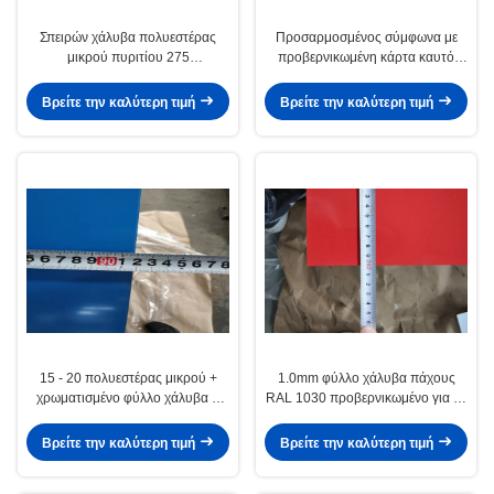
Σπειρών χάλυβα πολυεστέρας
Προσαρμοσμένος σύμφωνα με
μικρού πυριτίου 275
προβερνικωμένη κάρτα καυτό
προβερνικωμένοι χρώματος
βυθισμένο JIS G3312, DX51D AZ
επιστρώματος ψευδάργυρου
PVDF φύλλων χάλυβα RAL τη
Βρείτε την καλύτερη τιμή
Βρείτε την καλύτερη τιμή
G/M2/εγχυτήρας ΜΒ, Τ 12754
χρώμα
15 - 20 πολυεστέρας μικρού +
1.0mm φύλλο χάλυβα πάχους
χρωματισμένο φύλλο χάλυβα 5
RAL 1030 προβερνικωμένο για το
μικρού εγχυτήρας Τ
πλάτος 1250mm υλικού
12754/DX51D + Ζ LFQ
κατασκευής σκεπής DX51D
Βρείτε την καλύτερη τιμή
Βρείτε την καλύτερη τιμή