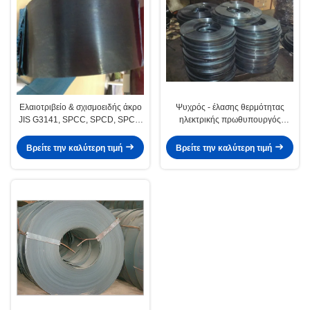
Ελαιοτριβείο & σχισμοειδής άκρο
Ψυχρός - έλασης θερμότητας
JIS G3141, SPCC, SPCD, SPCE,
ηλεκτρικής πρωθυπουργός
EN10130, GB ψυχρής έλασης
συσκευασίας μπλε λωρίδα
χάλυβα Γάζας / ταινίες
συσκευασίας που χάλυβα / Strap
Βρείτε την καλύτερη τιμή
Βρείτε την καλύτερη τιμή