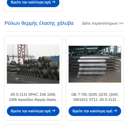
Βρείτε την καλύτερη τιμή
Ρόλων θερμής έλασης χάλυβα
Δείτε περισσότερων >>
JIS G 3131 SPHC, ΣΑΕ 1006,
GB, T 700, Q195, Q235, Q345,
1008 περιελίξεις θερμής έλασης
DIN1623, ST12, JIS G 3132
χάλυβα ΣΑΕ με το πηνίο
θερμής έλασης χάλυβα Coils /
ΑΝΑΓΝΩΡΙΣΤΙΚΌ 508 mm
φύλλου
Βρείτε την καλύτερη τιμή
Βρείτε την καλύτερη τιμή