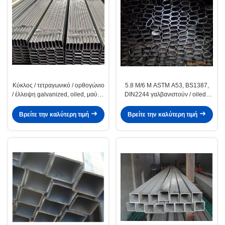
Κύκλος / τετραγωνικό / ορθογώνιο
5.8 M/6 M ASTM A53, BS1387,
/ έλλειψη galvanized, oiled, μαύρο
DIN2244 γαλβανιστούν / oiled /
συγκολλητούς σωλήνες χάλυβα /
μαύρο συγκολλητούς σωλήνες
Pipe
χάλυβα / Pipe
Βρείτε την καλύτερη τιμή
Βρείτε την καλύτερη τιμή