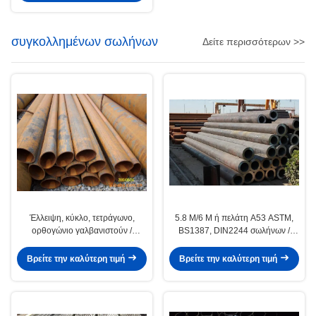
συγκολλημένων σωλήνων
Δείτε περισσότερων >>
Έλλειψη, κύκλο, τετράγωνο,
5.8 M/6 M ή πελάτη A53 ASTM,
ορθογώνιο γαλβανιστούν /
BS1387, DIN2244 σωλήνων /
επιχρισμένα / μαύρο
γύρος χάλυβα συγκολλητών
συγκολλητούς σωλήνες χάλυβα /
σωλήνων
Βρείτε την καλύτερη τιμή
Βρείτε την καλύτερη τιμή
Pipe