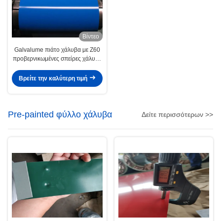
Βίντεο
Galvalume πιάτο χάλυβα με Z60
προβερνικωμένες σπείρες χάλυβα
χρώματος ψευδάργυρου Z275
στις παλτό
Βρείτε την καλύτερη τιμή
Pre-painted φύλλο χάλυβα
Δείτε περισσότερων >>