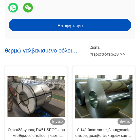
Επαφή τώρα
Δείτε
θερμώ γαλβανισμένο ρόλοι
περισσότερων >>
χάλυβα
Βίντεο
Βίντεο
Ο ψευδάργυρος DX51 SECC που
0.141.0mm για τις βιομηχανικές
ντύθηκε cold-rolled η καυτή
σπείρες χάλυβα ψυκτήρων καυτές