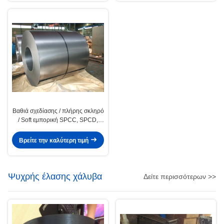
Βαθιά σχεδίασης / πλήρης σκληρό
/ Soft εμπορική SPCC, SPCD,
SPCE ψυχρής έλασης χάλυβα
πηνία / πηνίου
Βρείτε την καλύτερη τιμή
Ψυχρής έλασης χάλυβα
Δείτε περισσότερων >>