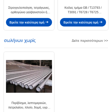
Στρογγυλοποίηση, τετράγωνες,
Κοίλες τμήμα GB / T13793 /
ορθογώνιο γαλβανιστούν ή
T3091 / T6728 / T6725
επικαλυμμένα με συγκολλητούς
γαλβανιστούν συγκολλητούς
σωλήνες χάλυβα πετρελαίου /
σωλήνες χάλυβα / Pipe
Βρείτε την καλύτερη τιμή
Βρείτε την καλύτερη τιμή
σωληνώσεων
σωλήνων χωρίς
Δείτε περισσότερων >>
Περίβλημα, λεπτομερειών,
πετρελαίου, πλοίο, δομή, υγρό,