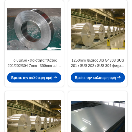
Το υψηλό - ποιότητα πλάτος
1250mm πλάτος JIS G4303 SUS
201/202/304 7mm - 350mm cold-
201 / SUS 202 / SUS 304 ψυχρής
rolled η λουρίδα ανοξείδωτου στη
έλασης από ανοξείδωτο χάλυβα
σπείρα
Coil
Βρείτε την καλύτερη τιμή
Βρείτε την καλύτερη τιμή