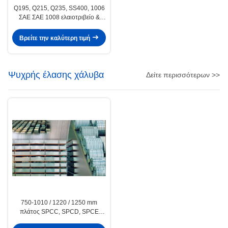
Q195, Q215, Q235, SS400, 1006
ΣΑΕ ΣΑΕ 1008 ελαιοτριβείο &
σχισμοειδής άκρων θερμής
έλασης χάλυβα Γάζας / Strap
Βρείτε την καλύτερη τιμή
Ψυχρής έλασης χάλυβα
Δείτε περισσότερων >>
750-1010 / 1220 / 1250 mm
πλάτος SPCC, SPCD, SPCE
ψυχρής έλασης χάλυβα φύλλο