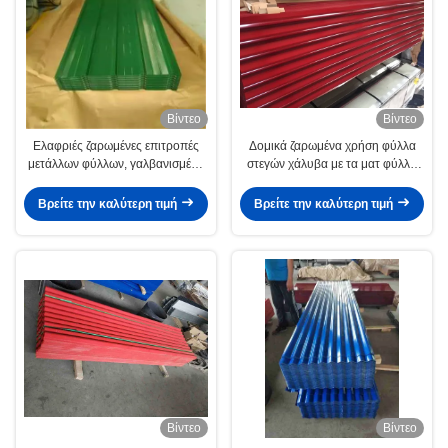
Βίντεο
Βίντεο
Ελαφριές ζαρωμένες επιτροπές
Δομικά ζαρωμένα χρήση φύλλα
μετάλλων φύλλων, γαλβανισμένα
στεγών χάλυβα με τα ματ φύλλα
ζαρωμένα φύλλα στεγών χάλυβα
στεγών χάλυβα λήξης ζαρωμένα
επιφάνεια
Βρείτε την καλύτερη τιμή
Βρείτε την καλύτερη τιμή
Βίντεο
Βίντεο