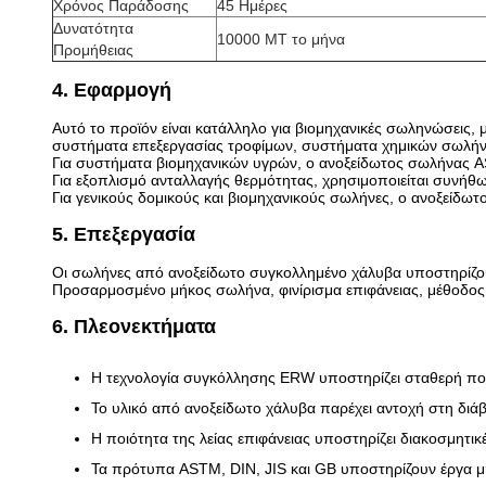
Χρόνος Παράδοσης
45 Ημέρες
Δυνατότητα
10000 MT το μήνα
Προμήθειας
4. Εφαρμογή
Αυτό το προϊόν είναι κατάλληλο για βιομηχανικές σωληνώσεις
συστήματα επεξεργασίας τροφίμων, συστήματα χημικών σωλήνω
Για συστήματα βιομηχανικών υγρών, ο ανοξείδωτος σωλήνας AS
Για εξοπλισμό ανταλλαγής θερμότητας, χρησιμοποιείται συν
Για γενικούς δομικούς και βιομηχανικούς σωλήνες, ο ανοξείδω
5. Επεξεργασία
Οι σωλήνες από ανοξείδωτο συγκολλημένο χάλυβα υποστηρίζουν
Προσαρμοσμένο μήκος σωλήνα, φινίρισμα επιφάνειας, μέθοδος
6. Πλεονεκτήματα
Η τεχνολογία συγκόλλησης ERW υποστηρίζει σταθερή πο
Το υλικό από ανοξείδωτο χάλυβα παρέχει αντοχή στη διάβ
Η ποιότητα της λείας επιφάνειας υποστηρίζει διακοσμητικέ
Τα πρότυπα ASTM, DIN, JIS και GB υποστηρίζουν έργα μ