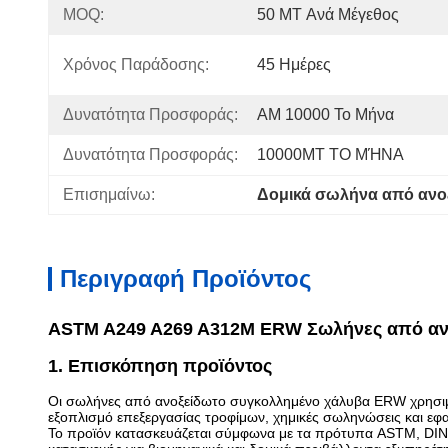
MOQ:
50 MT Ανά Μέγεθος
Χρόνος Παράδοσης:
45 Ημέρες
Δυνατότητα Προσφοράς:
ΑΜ 10000 Το Μήνα
Δυνατότητα Προσφοράς:
10000MT ΤΟ ΜΉΝΑ
Επισημαίνω:
Δομικά σωλήνα από ανο
Περιγραφή Προϊόντος
ASTM A249 A269 A312M ERW Σωλήνες από ανοξ
1. Επισκόπηση προϊόντος
Οι σωλήνες από ανοξείδωτο συγκολλημένο χάλυβα ERW χρησιμο
εξοπλισμό επεξεργασίας τροφίμων, χημικές σωληνώσεις και ε
Το προϊόν κατασκευάζεται σύμφωνα με τα πρότυπα ASTM, DIN, 