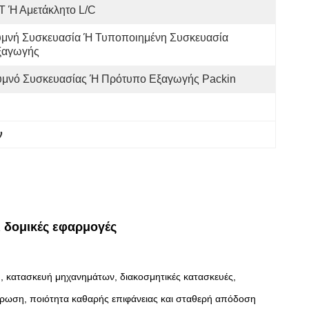
T Ή Αμετάκλητο L/C
υμνή Συσκευασία Ή Τυποποιημένη Συσκευασία 
ξαγωγής
υμνό Συσκευασίας Ή Πρότυπο Εξαγωγής Packin
ν
 δομικές εφαρμογές
 κατασκευή μηχανημάτων, διακοσμητικές κατασκευές,
βρωση, ποιότητα καθαρής επιφάνειας και σταθερή απόδοση