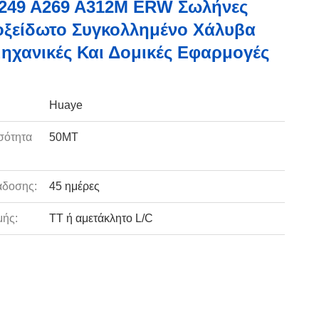
249 A269 A312M ERW Σωλήνες
ξείδωτο Συγκολλημένο Χάλυβα
μηχανικές Και Δομικές Εφαρμογές
Huaye
σότητα
50MT
:
άδοσης:
45 ημέρες
ής:
TT ή αμετάκλητο L/C