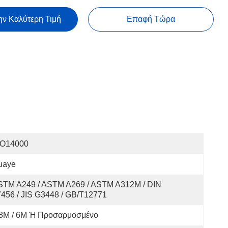
ην Καλύτερη Τιμή
Επαφή Τώρα
SO14000
uaye
STM A249 / ASTM A269 / ASTM A312M / DIN 
456 / JIS G3448 / GB/T12771
,8M / 6M Ή Προσαρμοσμένο