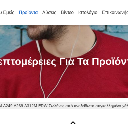
υ Εμείς
Προϊόντα
Λύσεις
Βίντεο
Ιστολόγιο
Επικοινωνήσ
επτομέρειες Για Τα Προϊόν
 A249 A269 A312M ERW Σωλήνες από ανοξείδωτο συγκολλημένο χάλυβα