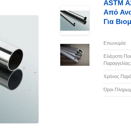
ASTM A
Από Ανο
Για Βιο
Επωνυμία:
Ελάχιστη Πο
Παραγγελίας
Χρόνος Παρ
Όροι Πληρωμ