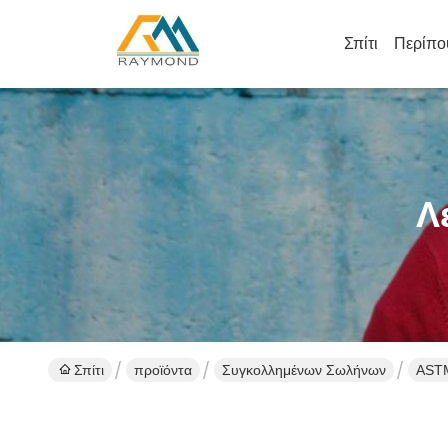
Σπίτι
Περίπο
Λ
Σπίτι
προϊόντα
Συγκολλημένων Σωλήνων
ASTM