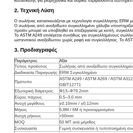
κατασκευής για βιομηχανικά και δομικά περιβάλλοντα εξυπηρέτ
2. Τεχνική Λύση
Ο σωλήνας κατασκευάζεται με τεχνολογία συγκόλλησης ERW μ
Ο σωλήνας από ανοξείδωτο συγκολλημένο χάλυβα υποστηρίζει 
προϊόν μπορεί να υποβληθεί σε επεξεργασία με κοπή, συγκόλλ
Το ASTM A249 επιλέγεται συνήθως για συγκολλημένους σωλήνες
ωστενιτικού ανοξείδωτου χωρίς ραφή και συγκολλήσεις. Το A
3. Προδιαγραφές
Παράμετρος
Αξία
Τύπος προϊόντος
Σωλήνας από ανοξείδωτο συγκολλημέν
Διαδικασία Παραγωγής
ERW Συγκολλημένο
ASTM A249 / ASTM A269 / ASTM A312M
Πρότυπο
GB/T12771
Εξωτερική διάμετρος
Φ13–Φ79,2mm
Εύρος πάχους
0,5–3,0 mm
Ανοχή μεγέθους
±0,10mm / ±0,12mm
Μήκος
5,8M / 6M ή προσαρμοσμένο
Ανοχή μήκους
+50mm
MOQ
50 MT ανά μέγεθος
Συσκευασία
Γυμνή συσκευασία ή τυποποιημένη συ