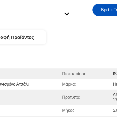
Βρείτε Τ
ραφή Προϊόντος
Πιστοποίηση:
I
γισμένο Ατσάλι
Μάρκα:
H
A
Πρότυπο:
17
Μήκος:
5