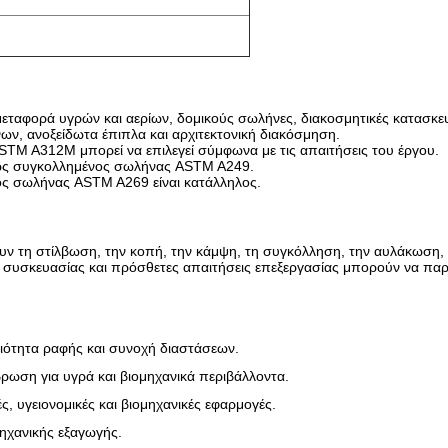
, μεταφορά υγρών και αερίων, δομικούς σωλήνες, διακοσμητικές κατασ
ν, ανοξείδωτα έπιπλα και αρχιτεκτονική διακόσμηση.
TM A312M μπορεί να επιλεγεί σύμφωνα με τις απαιτήσεις του έργου.
ήθως συγκολλημένος σωλήνας ASTM A249.
τος σωλήνας ASTM A269 είναι κατάλληλος.
 τη στίλβωση, την κοπή, την κάμψη, τη συγκόλληση, την αυλάκωση, τ
 συσκευασίας και πρόσθετες απαιτήσεις επεξεργασίας μπορούν να παρ
ιότητα ραφής και συνοχή διαστάσεων.
ρωση για υγρά και βιομηχανικά περιβάλλοντα.
ς, υγειονομικές και βιομηχανικές εφαρμογές.
ηχανικής εξαγωγής.