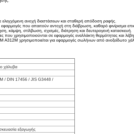
ησης.
ε ελεγχόμενη ανοχή διαστάσεων και σταθερή απόδοση ραφής.
εφαρμογές που απαιτούν αντοχή στη διάβρωση, καθαρό φινίρισμα επιφ
ηση, κάμψη, στίλβωση, σχισμές, διάτρηση και δευτερογενή κατασκευή.
 που χρησιμοποιούνται σε εφαρμογές εναλλάκτη θερμότητας και λέβητ
STM A312M χρησιμοποιείται για εφαρμογές σωλήνων από ανοξείδωτο χ
ο χάλυβα
 / DIN 17456 / JIS G3448 /
σκευασία εξαγωγής