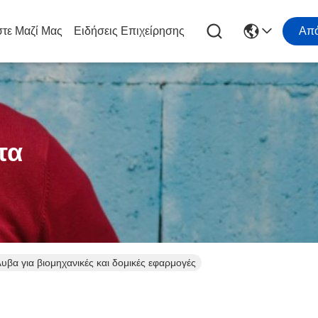
τε Μαζί Μας
Ειδήσεις Επιχείρησης
Απ
τα
 για βιομηχανικές και δομικές εφαρμογές