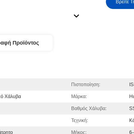
Βρείτε Τ
ραφή Προϊόντος
Πιστοποίηση:
I
πό Χάλυβα
Μάρκα:
H
Βαθμός Χάλυβα:
SS
Τεχνική:
Κ
άτρητο
Μήκος:
6