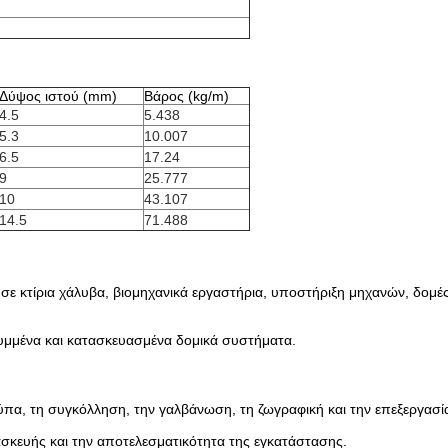
Δύψος ιστού (mm)
Βάρος (kg/m)
4.5
5.438
5.3
10.007
6.5
17.24
9
25.777
10
43.107
14.5
71.488
σε κτίρια χάλυβα, βιομηχανικά εργαστήρια, υποστήριξη μηχανών, δομ
λυμμένα και κατασκευασμένα δομικά συστήματα.
ρύπα, τη συγκόλληση, την γαλβάνωση, τη ζωγραφική και την επεξεργασί
ασκευής και την αποτελεσματικότητα της εγκατάστασης.