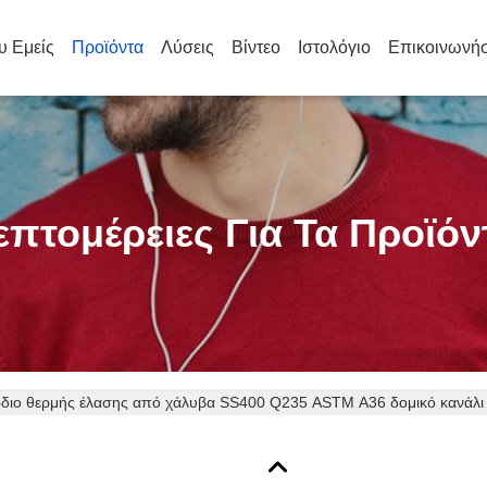
υ Εμείς
Προϊόντα
Λύσεις
Βίντεο
Ιστολόγιο
Επικοινωνήσ
επτομέρειες Για Τα Προϊόν
διο θερμής έλασης από χάλυβα SS400 Q235 ASTM A36 δομικό κανάλι