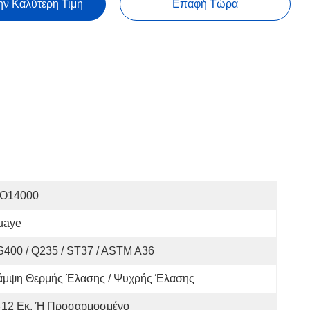
ην Καλύτερη Τιμή
Επαφή Τώρα
SO14000
uaye
400 / Q235 / ST37 / ASTM A36
άμψη Θερμής Έλασης / Ψυχρής Έλασης
–12 Εκ. Ή Προσαρμοσμένο