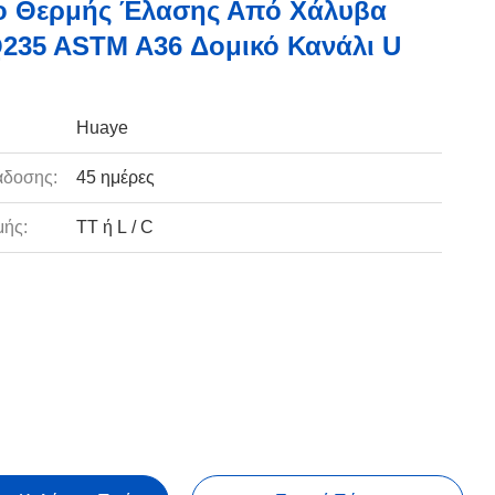
ο Θερμής Έλασης Από Χάλυβα
235 ASTM A36 Δομικό Κανάλι U
Huaye
άδοσης:
45 ημέρες
ής:
TT ή L / C