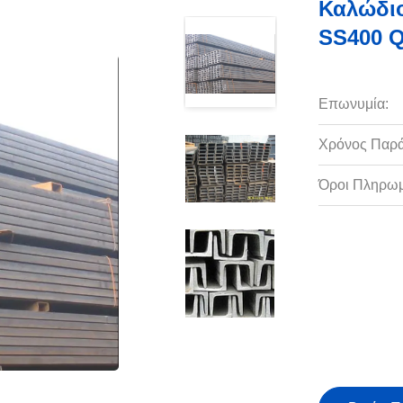
Καλώδι
SS400 Q
Επωνυμία:
Χρόνος Παρ
Όροι Πληρωμ