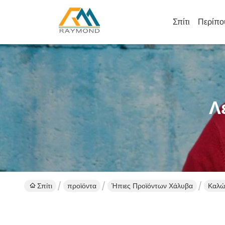
Σπίτι
Περίπο
Λ
Σπίτι
προϊόντα
Ήπιες Προϊόντων Χάλυβα
Καλώ