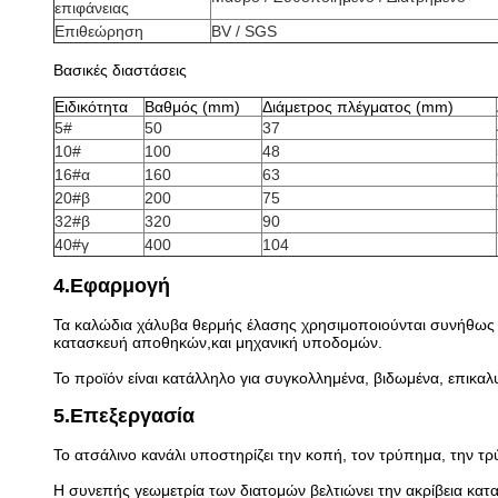
επιφάνειας
Επιθεώρηση
BV / SGS
Βασικές διαστάσεις
Ειδικότητα
Βαθμός (mm)
Διάμετρος πλέγματος (mm)
5#
50
37
10#
100
48
16#α
160
63
20#β
200
75
32#β
320
90
40#γ
400
104
4.Εφαρμογή
Τα καλώδια χάλυβα θερμής έλασης χρησιμοποιούνται συνήθως 
κατασκευή αποθηκών,και μηχανική υποδομών.
Το προϊόν είναι κατάλληλο για συγκολλημένα, βιδωμένα, επικα
5.Επεξεργασία
Το ατσάλινο κανάλι υποστηρίζει την κοπή, τον τρύπημα, την τ
Η συνεπής γεωμετρία των διατομών βελτιώνει την ακρίβεια κατ