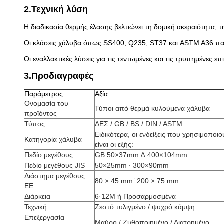
2.Τεχνική λύση
Η διαδικασία θερμής έλασης βελτιώνει τη δομική ακεραιότητα, 
Οι κλάσεις χάλυβα όπως SS400, Q235, ST37 και ASTM A36 παρ
Οι εναλλακτικές λύσεις για τις τεντωμένες και τις τρυπημένες 
3.Προδιαγραφές
Παράμετρος
Αξία
Ονομασία του
Τύποι από θερμά κυλούμενα χάλυβα
προϊόντος
Τύπος
ΔΕΣ / GB / BS / DIN / ASTM
Ειδικότερα, οι ενδείξεις που χρησιμοποι
Κατηγορία χάλυβα
είναι οι εξής:
Πεδίο μεγέθους
GB 50×37mm ∆ 400×104mm
Πεδίο μεγέθους JIS
50×25mm ∙ 300×90mm
Διάστημα μεγέθους
80 × 45 mm ̇ 200 × 75 mm
ΕΕ
Διάρκεια
6·12M ή Προσαρμοσμένα
Τεχνική
Ζεστό τυλιγμένο / ψυχρό κάμψη
Επεξεργασία
Μαύρο / Ζυθοποιημένο / Διατρημένο