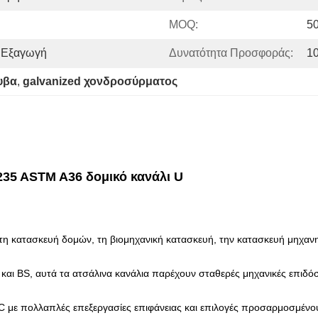
MOQ:
5
 Εξαγωγή
Δυνατότητα Προσφοράς:
1
υβα
, 
galvanized χονδροσύρματος
35 ASTM A36 δομικό κανάλι U
η κατασκευή δομών, τη βιομηχανική κατασκευή, την κατασκευή μηχανη
ι BS, αυτά τα ατσάλινα κανάλια παρέχουν σταθερές μηχανικές επιδόσε
ύ C με πολλαπλές επεξεργασίες επιφάνειας και επιλογές προσαρμοσμένο